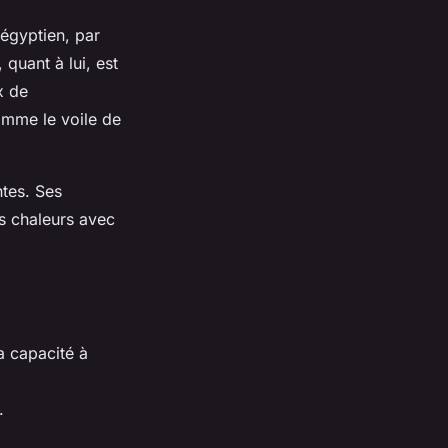
 égyptien, par
 quant à lui, est
x de
omme le voile de
ntes. Ses
es chaleurs avec
sa capacité à
.