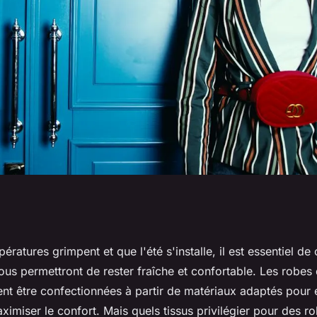
s privilégier pour
ératures grimpent et que l'été s'installe, il est essentiel de 
us permettront de rester fraîche et confortable. Les robes 
res et respirantes?
vent être confectionnées à partir de matériaux adaptés pour é
ximiser le confort. Mais quels tissus privilégier pour des r