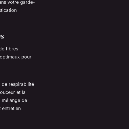
dans votre garde-
tication
es
de fibres
 optimaux pour
 de respirabilité
douceur et la
un mélange de
t entretien