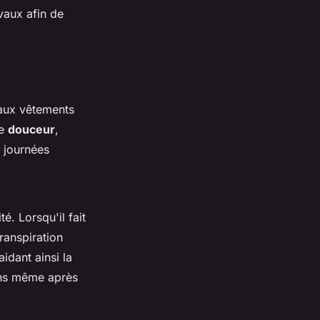
vaux afin de
e aux vêtements
ne
douceur
,
s journées
é. Lorsqu'il fait
ranspiration
aidant ainsi la
ions même après