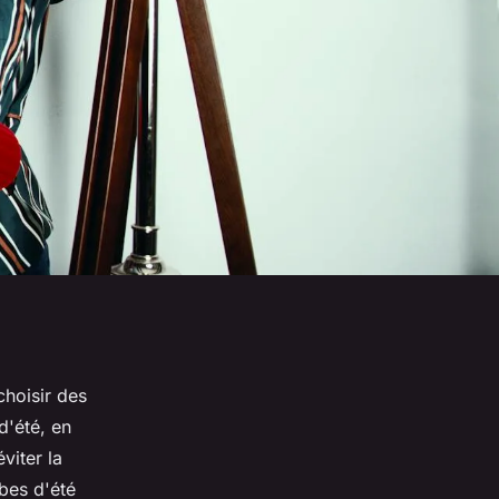
choisir des
d'été, en
viter la
obes d'été