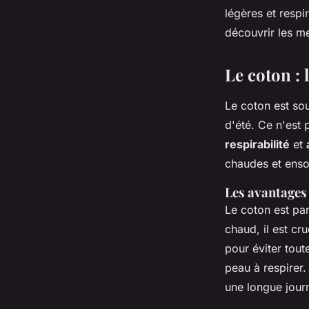
légères et respi
Lenny
•
12 juillet 2024
•
6 min de lecture
découvrir les me
Le coton : 
Le coton est sou
d'été. Ce n'est
respirabilité
et
chaudes et ensol
Les avantages
Le coton est par
chaud, il est cr
pour éviter toute
peau à respirer.
une longue journ