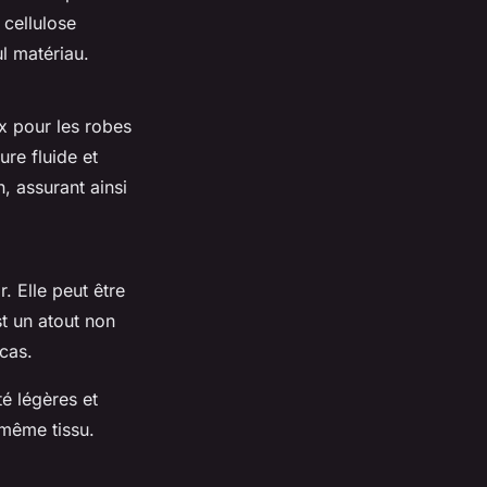
 cellulose
l matériau.
ix pour les robes
re fluide et
, assurant ainsi
. Elle peut être
t un atout non
cas.
é légères et
t même tissu.