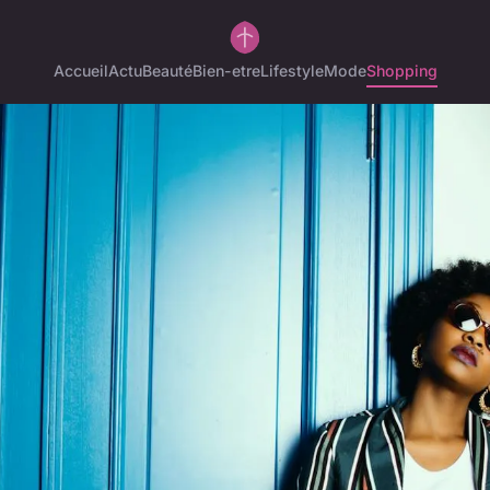
Accueil
Actu
Beauté
Bien-etre
Lifestyle
Mode
Shopping