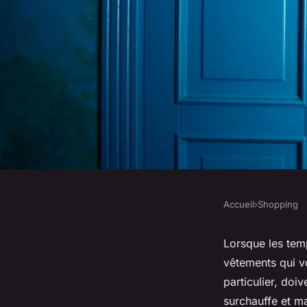
Accueil
›
Shopping
SHOPPING
Quels types de tissu
Lorsque les temp
vêtements qui vo
des robes d'été légè
particulier, doi
surchauffe et ma