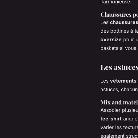
harmonieuse.
Chaussures po
Les
chaussure
des bottines à 
oversize
pour u
baskets si vous 
Les astuces
Les
vêtements 
astuces, chacune
Mix and matc
Associer plusie
tee-shirt
ample 
varier les textu
également struct