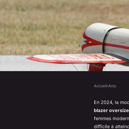
Accueil
›
Actu
ACTU
Comment porter des
En 2024, la mod
blazer oversize
sans paraître décon
femmes modernes
difficile à atte