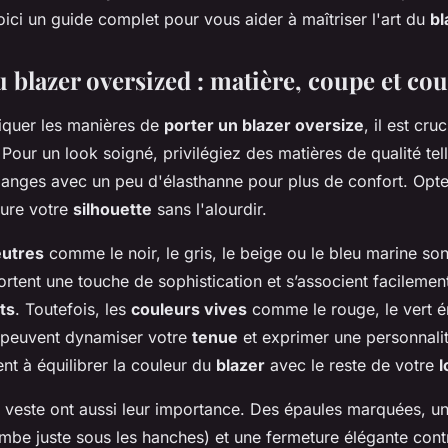
ici un guide complet pour vous aider à maîtriser l'art du
bl
 blazer oversized : matière, coupe et co
iquer les manières de
porter un blazer oversize
, il est cru
. Pour un look soigné, privilégiez des matières de qualité tell
élanges avec un peu d'élasthanne pour plus de confort. Opt
ture votre
silhouette
sans l'alourdir.
eutres
comme le noir, le gris, le beige ou le bleu marine son
ortent une touche de sophistication et s’associent facileme
ts
. Toutefois, les
couleurs vives
comme le rouge, le vert 
 peuvent dynamiser votre
tenue
et exprimer une personnalit
nt à équilibrer la couleur du
blazer
avec le reste de votre
l
la veste ont aussi leur importance. Des épaules marquées, 
ombe juste sous les hanches) et une fermeture élégante cont