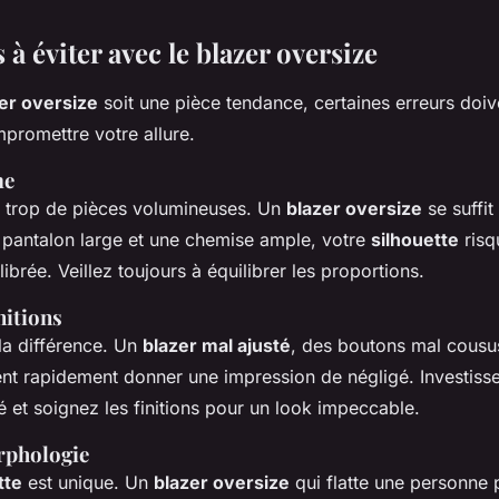
 à éviter avec le blazer oversize
er oversize
soit une pièce tendance, certaines erreurs doiv
promettre votre allure.
me
r trop de pièces volumineuses. Un
blazer oversize
se suffit
 pantalon large et une chemise ample, votre
silhouette
risq
librée. Veillez toujours à équilibrer les proportions.
nitions
 la différence. Un
blazer mal ajusté
, des boutons mal cousu
ent rapidement donner une impression de négligé. Investiss
é et soignez les finitions pour un look impeccable.
rphologie
tte
est unique. Un
blazer oversize
qui flatte une personne 