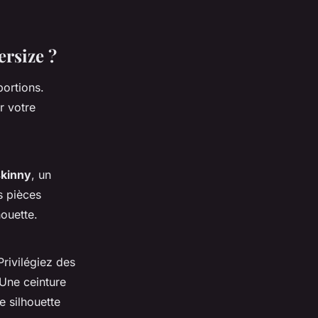
ersize ?
portions.
r votre
skinny
, un
s pièces
houette.
 Privilégiez des
 Une ceinture
e silhouette