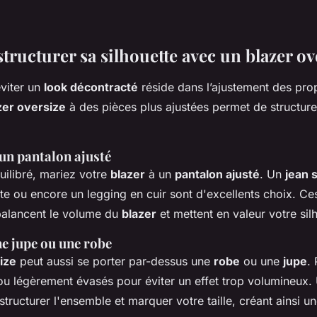
ructurer sa silhouette avec un blazer ov
éviter un
look décontracté
réside dans l’ajustement des pro
zer oversize
à des pièces plus ajustées permet de structure
 un pantalon ajusté
uilibré, mariez votre
blazer
à un
pantalon ajusté
. Un
jean 
te ou encore un legging en cuir sont d'excellents choix. Ce
balancent le volume du
blazer
et mettent en valeur votre sil
ne jupe ou une robe
ize
peut aussi se porter par-dessus une
robe
ou une
jupe
.
ou légèrement évasés pour éviter un effet trop volumineux.
tructurer l'ensemble et marquer votre taille, créant ainsi un