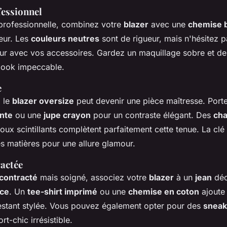
fessionnel
 professionnelle, combinez votre
blazer
avec une
chemise 
leur. Les
couleurs neutres
sont de rigueur, mais n'hésitez p
ur avec vos accessoires. Gardez un maquillage sobre et d
 look impeccable.
e
, le
blazer oversize
peut devenir une pièce maîtresse. Port
nte
ou une
jupe crayon
pour un contraste élégant. Des
cha
oux scintillants complètent parfaitement cette tenue. La clé 
les matières pour une allure glamour.
actée
contracté
mais soigné, associez votre
blazer
à un
jean
déc
nce
. Un
tee-shirt imprimé
ou une
chemise en coton
ajoute
restant stylée. Vous pouvez également opter pour des
sneak
t-chic irrésistible.