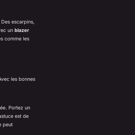
. Des escarpins,
avec un
blazer
ées comme les
 Avec les bonnes
ée. Portez un
'astuce est de
e peut