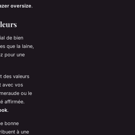
azer oversize
.
uleurs
cial de bien
es que la laine,
ez pour une
t des valeurs
nt avec vos
émeraude ou le
é affirmée.
ook
.
une bonne
ribuent à une