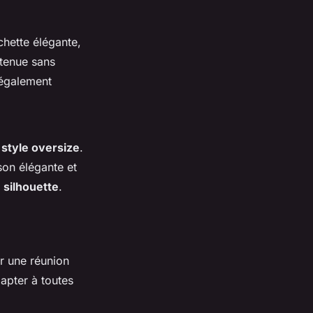
chette élégante,
 tenue sans
 également
e
style oversize
.
on élégante et
e
silhouette
.
r une réunion
dapter à toutes