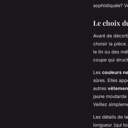
sophistiquée? Vo
Lenny
•
12 juillet 2024
•
5 min de lecture
Le choix du
Avant de décort
choisir la pièce
le lin ou des m
coupe qui struc
Les
couleurs n
sûres. Elles app
autres
vêtemen
jaune moutarde
Veillez simpleme
Les détails de 
longueur (qui t