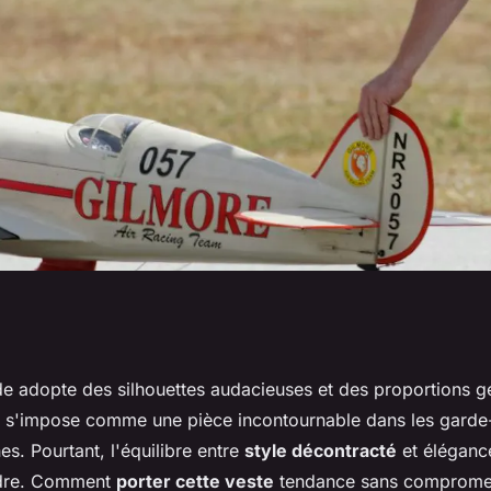
 blazers oversized
e adopte des silhouettes audacieuses et des proportions g
s'impose comme une pièce incontournable dans les garde
tractée?
. Pourtant, l'équilibre entre
style décontracté
et éléganc
indre. Comment
porter cette veste
tendance sans compromett