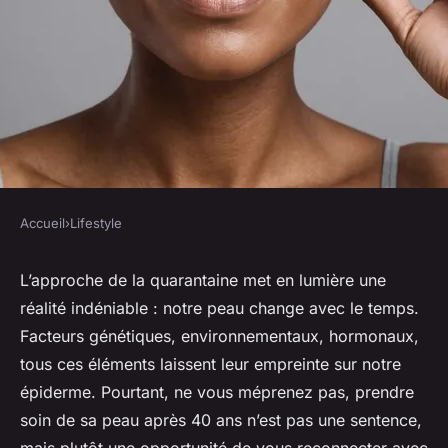
Accueil
›
Lifestyle
LIFESTYLE
Quels sont les meilleurs
L’approche de la quarantaine met en lumière une
réalité indéniable : notre peau change avec le temps.
conseils pour une routine de
Facteurs génétiques, environnementaux, hormonaux,
soins de la peau après 40 ans?
tous ces éléments laissent leur empreinte sur notre
épiderme. Pourtant, ne vous méprenez pas, prendre
Lenny
•
2 octobre 2024
•
6 min de lecture
soin de sa peau après 40 ans n’est pas une sentence,